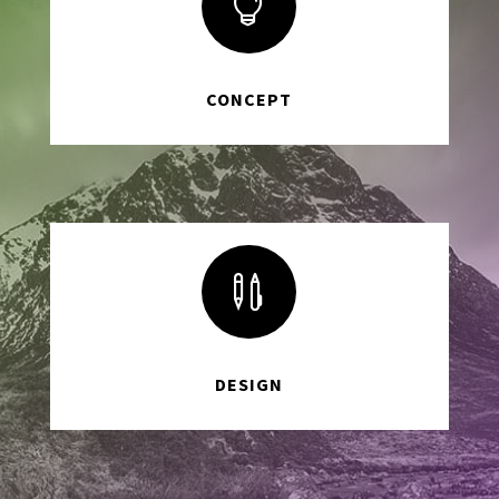

CONCEPT

DESIGN