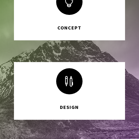

CONCEPT

DESIGN